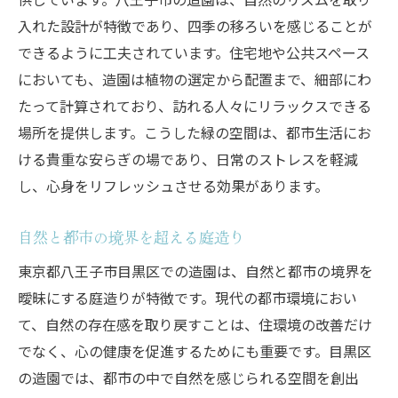
目黒区の日常に溶け込む造園の魅力
入れた設計が特徴であり、四季の移ろいを感じることが
自然のリズムを取り入れたライフスタイル
できるように工夫されています。住宅地や公共スペース
造園が日常生活に与えるポジティブな影響
においても、造園は植物の選定から配置まで、細部にわ
八王子市の造園が創り出す心安らぐ四季の風景
たって計算されており、訪れる人々にリラックスできる
四季折々の風景を楽しむ庭のデザイン
場所を提供します。こうした緑の空間は、都市生活にお
心を落ち着かせる自然の要素
ける貴重な安らぎの場であり、日常のストレスを軽減
し、心身をリフレッシュさせる効果があります。
造園が提供するリラクゼーションスペース
目黒区の庭がもたらす安らぎの時間
自然と都市の境界を超える庭造り
八王子市で感じる自然の豊かさ
東京都八王子市目黒区での造園は、自然と都市の境界を
季節ごとの美しい風景を楽しむ方法
曖昧にする庭造りが特徴です。現代の都市環境におい
目黒区の造園で楽しむ自然のリズムと風土の調
て、自然の存在感を取り戻すことは、住環境の改善だけ
和
でなく、心の健康を促進するためにも重要です。目黒区
目黒区の風土を活かした庭造り
の造園では、都市の中で自然を感じられる空間を創出
自然のリズムに寄り添う庭の重要性