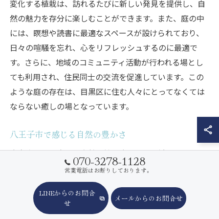
変化する植栽は、訪れるたびに新しい発見を提供し、自
然の魅力を存分に楽しむことができます。また、庭の中
には、瞑想や読書に最適なスペースが設けられており、
日々の喧騒を忘れ、心をリフレッシュするのに最適で
す。さらに、地域のコミュニティ活動が行われる場とし
ても利用され、住民同士の交流を促進しています。この
ような庭の存在は、目黒区に住む人々にとってなくては
ならない癒しの場となっています。
八王子市で感じる自然の豊かさ
東京都八王子市は、自然環境に恵まれた地域であり、そ
070-3278-1128
の豊かさは造園においても大きな魅力となります。地域
営業電話はお断りしております。
の特性を活かした庭造りは、四季折々の美しい風景を楽
LINEからのお問合
しむことができ、訪れる人々に感動を与えます。特に、
メールからのお問合せ
せ
八王子市の庭園では、自然との調和を重視した設計が施