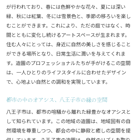
目黒区で四季を楽しむ造園のポイント
が行われており、春には色鮮やかな花々、夏には深い
緑、秋には紅葉、冬には雪景色と、季節の移ろいを楽し
自然と共生する庭づくり八王子市目黒区の造園
むことができます。これにより、ただの庭ではなく、時
の技
間とともに変化し続けるアートスペースが生まれます。
自然素材を活かした庭園設計
住む人々にとっては、身近に自然の美しさを感じること
地域特有の植物を使った植栽
ができる場所となり、日常生活に潤いを与えてくれま
エコロジカルな造園手法
す。造園のプロフェッショナルたちが手がけるこの空間
庭に取り入れる自然災害への配慮
は、一人ひとりのライフスタイルに合わせたデザイン
目黒区での持続可能な庭づくり
で、心地よい自然との調和を実現しています。
地域資源を活用した庭の魅力
都市の中のオアシス、八王子市の緑の空間
目黒区での造園が叶えるリズミカルな暮らし
庭が育む生活リズムの重要性
八王子市は、都市の喧騒から離れた緑豊かなオアシスと
して知られています。この地域の造園は、地域固有の自
自然を感じる暮らしの提案
然環境を尊重しつつ、都会の中に静寂と癒しの空間を提
造園がもたらす生活のゆとり
供しています。八王子市の造園は、自然のリズムを取り