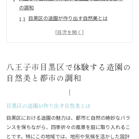
の調和
目黒区の造園が作り出す自然美とは
都市の中のオアシス、八王子市の緑の空間
自然と都市の境界を超える庭造り
調和のとれた造園がもたらす心地よさ
目黒区の造園で自然を楽しむ
八王子市目黒区で体験する造園の
都会で出会う四季の変化と造園の魅力
自然美と都市の調和
造園が生む目黒区の四季折々の変化と魅力
四季を彩る目黒区の庭造り
春の訪れを告げる花々の庭
目黒区の造園が作り出す自然美とは
夏の涼しげな緑のスペース
目黒区における造園の魅力は、都市と自然の絶妙なバラ
秋の紅葉が映える八王子市の造園
ンスを保ちながら、四季折々の風景を庭に取り入れるこ
冬の静寂を楽しむ庭のデザイン
とです。特にこの地域では、地形や気候を活かした設計