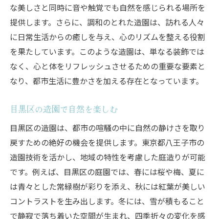
な美しさと同時に音や触覚でも自然を感じられる場所を
自然と都市が共存する造園の魅力
提供します。さらに、調和のとれた造園は、訪れる人々
都市生活に新たな価値を加える庭
に日常生活からの癒しを与え、心のリズムを整える役割
目黒区の環境に根ざした庭づくり
を果たしています。このような造園は、単なる装飾では
造園が叶える都市と自然の調和
なく、心と体をリフレッシュさせるための重要な要素と
庭が実現する都市の新しい風景
なり、都市生活に豊かさを加える存在となっています。
目黒区で体感する自然と都市の融合
目黒区の造園で自然を楽しむ
目黒区の造園は、都市の喧騒の中に自然の静けさを取り
戻すための絶好の機会を提供します。東京都八王子市の
造園技術を活かし、地域の特性を考慮した庭造りが可能
です。例えば、目黒区の庭園では、春には桜や梅、夏に
は青々とした常緑樹が彩りを添え、秋には紅葉が美しい
コントラストを生み出します。冬には、雪が積もること
で静寂で落ち着いた空間が生まれ、四季折々の変化を感