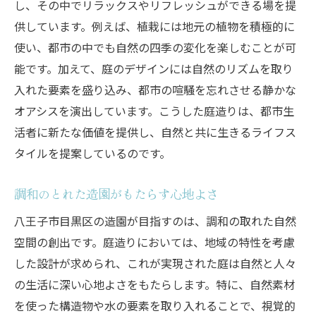
し、その中でリラックスやリフレッシュができる場を提
風土を反映した造園のテクニック
供しています。例えば、植栽には地元の植物を積極的に
目黒区の気候を生かした庭の魅力
使い、都市の中でも自然の四季の変化を楽しむことが可
能です。加えて、庭のデザインには自然のリズムを取り
造園が創り出す地域との新しい関係性
入れた要素を盛り込み、都市の喧騒を忘れさせる静かな
自然と調和した生活空間の提案
オアシスを演出しています。こうした庭造りは、都市生
造園がもたらす八王子市目黒区の癒しと発見
活者に新たな価値を提供し、自然と共に生きるライフス
癒しを提供する庭の役割
タイルを提案しているのです。
自然と触れ合う庭で得る新たな発見
目黒区の庭がもたらす心の豊かさ
調和のとれた造園がもたらす心地よさ
造園が創るリラックスできる空間
八王子市目黒区の造園が目指すのは、調和の取れた自然
生活に彩りを添える庭の設計
空間の創出です。庭造りにおいては、地域の特性を考慮
八王子市での新たなライフスタイルの提案
した設計が求められ、これが実現された庭は自然と人々
の生活に深い心地よさをもたらします。特に、自然素材
目黒区で生きる自然と都市のハーモニー造園の
を使った構造物や水の要素を取り入れることで、視覚的
力